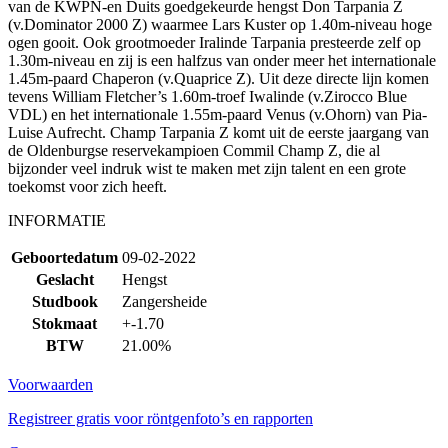
van de KWPN-en Duits goedgekeurde hengst Don Tarpania Z
(v.Dominator 2000 Z) waarmee Lars Kuster op 1.40m-niveau hoge
ogen gooit. Ook grootmoeder Iralinde Tarpania presteerde zelf op
1.30m-niveau en zij is een halfzus van onder meer het internationale
1.45m-paard Chaperon (v.Quaprice Z). Uit deze directe lijn komen
tevens William Fletcher’s 1.60m-troef Iwalinde (v.Zirocco Blue
VDL) en het internationale 1.55m-paard Venus (v.Ohorn) van Pia-
Luise Aufrecht. Champ Tarpania Z komt uit de eerste jaargang van
de Oldenburgse reservekampioen Commil Champ Z, die al
bijzonder veel indruk wist te maken met zijn talent en een grote
toekomst voor zich heeft.
INFORMATIE
Geboortedatum
09-02-2022
Geslacht
Hengst
Studbook
Zangersheide
Stokmaat
+-1.70
BTW
21.00%
Voorwaarden
Registreer gratis voor röntgenfoto’s en rapporten