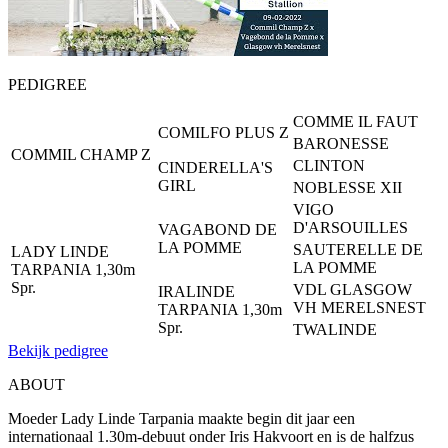
PEDIGREE
COMME IL FAUT
COMILFO PLUS Z
BARONESSE
COMMIL CHAMP Z
CLINTON
CINDERELLA'S
GIRL
NOBLESSE XII
VIGO
D'ARSOUILLES
VAGABOND DE
LA POMME
SAUTERELLE DE
LADY LINDE
LA POMME
TARPANIA 1,30m
Spr.
VDL GLASGOW
IRALINDE
VH MERELSNEST
TARPANIA 1,30m
Spr.
TWALINDE
Bekijk pedigree
ABOUT
Moeder Lady Linde Tarpania maakte begin dit jaar een
internationaal 1.30m-debuut onder Iris Hakvoort en is de halfzus