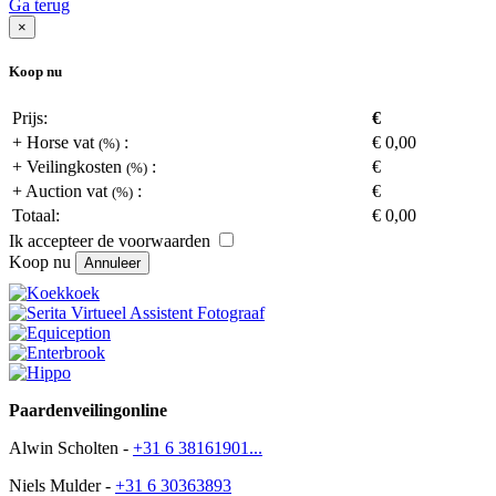
Ga terug
×
Koop nu
Prijs:
€
+
Horse vat
:
€
0,00
(
%)
+
Veilingkosten
:
€
(
%)
+
Auction vat
:
€
(
%)
Totaal:
€
0,00
Ik accepteer de voorwaarden
Koop nu
Annuleer
Paardenveilingonline
Alwin Scholten -
+31 6 38161901...
Niels Mulder -
+31 6 30363893